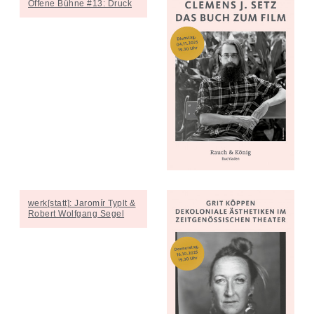
Offene Bühne #13: Druck
Offene Bühne #13: Druck
Clemens J. Setz: Das
werk[statt]: Jaromír Typlt &
werk[statt]: Jaromír Typlt & Robert Wolfgang
SPIELART Festival | G
Robert Wolfgang Segel