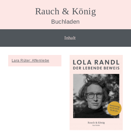
Rauch & König
Buchladen
Inhalt
Veranstaltungen
Lara Rüter: Affenliebe
Lara Rüter: Affenliebe
Lola Randl: Der leben