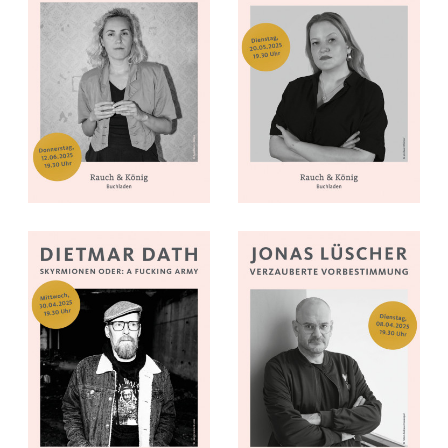
Dietmar Dath: Skyrmionen oder: a Fucking 
Jonas Lüscher: Verza